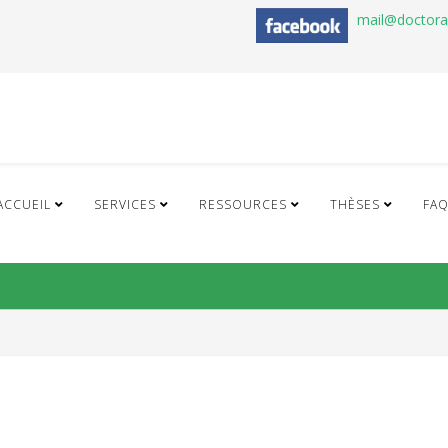
mail@doctor
ACCUEIL
SERVICES
RESSOURCES
THÈSES
FA