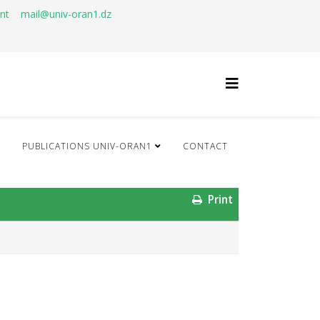
ant
mail@univ-oran1.dz
Q
PUBLICATIONS UNIV-ORAN1
CONTACT
Print