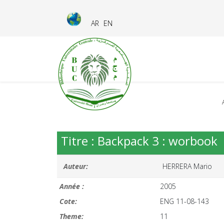
AR
EN
Titre : Backpack 3 : worbook
Auteur:
HERRERA Mario
Année :
2005
Cote:
ENG 11-08-143
Theme:
11