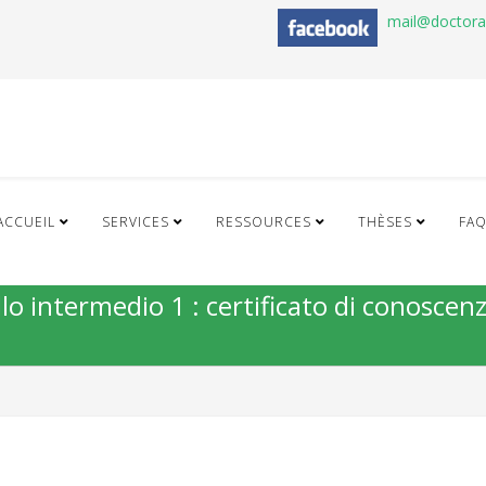
mail@doctor
ACCUEIL
SERVICES
RESSOURCES
THÈSES
FA
vello intermedio 1 : certificato di conoscenz