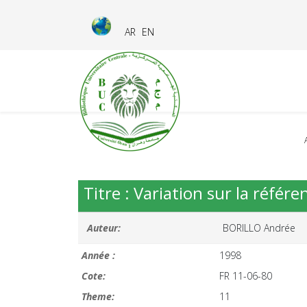
AR
EN
Titre : Variation sur la référe
Auteur:
BORILLO Andrée
Année :
1998
Cote:
FR 11-06-80
Theme:
11