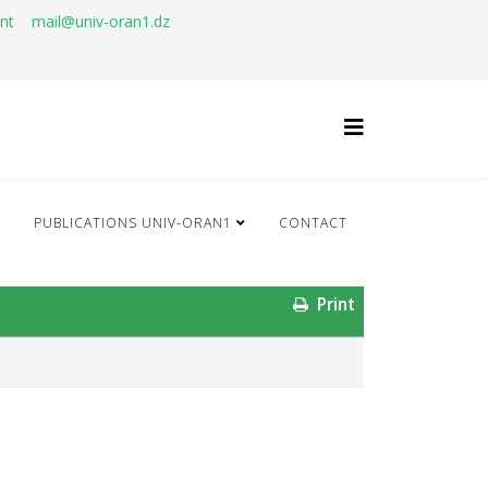
ant
mail@univ-oran1.dz
Q
PUBLICATIONS UNIV-ORAN1
CONTACT
Print