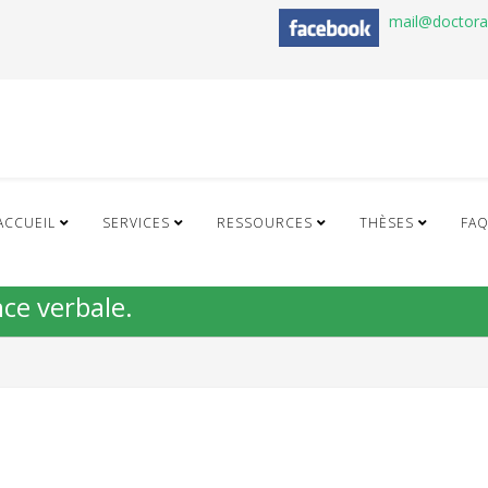
mail@doctor
ACCUEIL
SERVICES
RESSOURCES
THÈSES
FA
nce verbale.