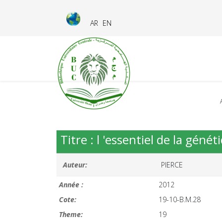
AR
EN
Titre : l 'essentiel de la génét
Auteur:
PIERCE
Année :
2012
Cote:
19-10-B.M.28
Theme:
19