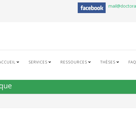
mail@doctor
ACCUEIL
SERVICES
RESSOURCES
THÈSES
FA
ique