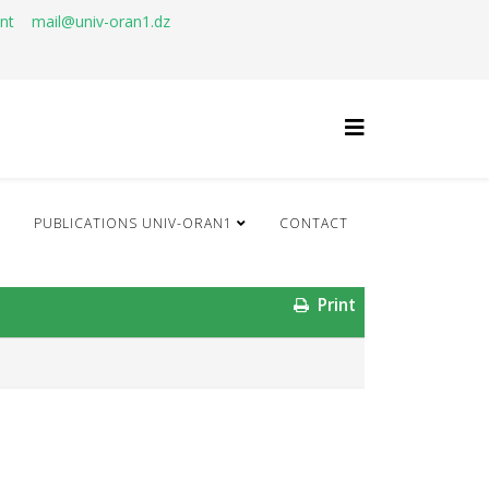
ant
mail@univ-oran1.dz
Q
PUBLICATIONS UNIV-ORAN1
CONTACT
Print