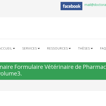
mail@doctor
ACCUEIL
SERVICES
RESSOURCES
THÈSES
FA
naire Formulaire Vétérinaire de Pharmac
volume3.