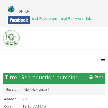
AR
EN
mail@doctorant
mail@univ-oran1.dz
Titre : Reproduction humaine
Print
Auteur:
HEFFNER Linda J.
Année :
2003
Cote:
19-15-O.M.T.05