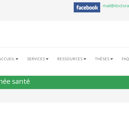
mail@doctor
ACCUEIL
SERVICES
RESSOURCES
THÈSES
FA
nnée santé