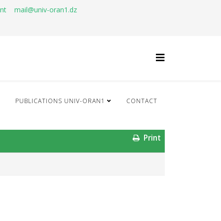
ant
mail@univ-oran1.dz
Q
PUBLICATIONS UNIV-ORAN1
CONTACT
Print