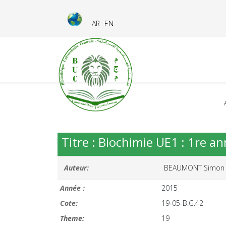
AR
EN
Titre : Biochimie UE1 : 1re a
Auteur:
BEAUMONT Simon
Année :
2015
Cote:
19-05-B.G.42
Theme:
19