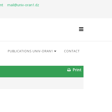
ant
mail@univ-oran1.dz
Q
PUBLICATIONS UNIV-ORAN1
CONTACT
Print