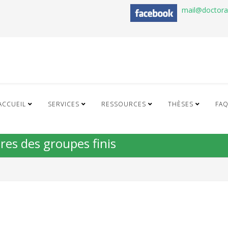
mail@doctor
ACCUEIL
SERVICES
RESSOURCES
THÈSES
FA
res des groupes finis