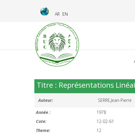
AR
EN
Titre : Représentations Linéai
Auteur:
SERRE,Jean-Pierre
Année :
1978
Cote:
12-02-61
Theme:
12