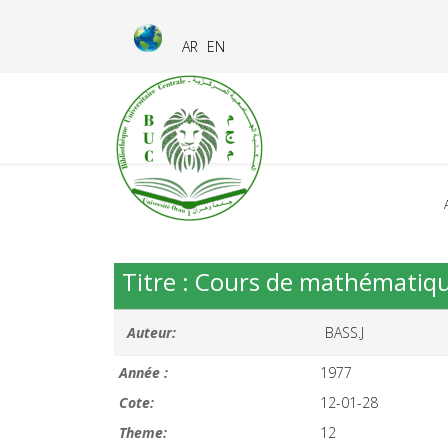
AR
EN
Titre : Cours de mathématique
Auteur:
BASS.J
Année :
1977
Cote:
12-01-28
Theme:
12