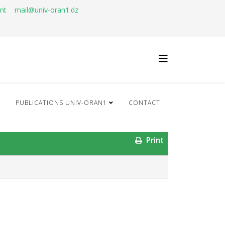
ant
mail@univ-oran1.dz
Q
PUBLICATIONS UNIV-ORAN1
CONTACT
Print