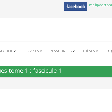
mail@doctor
ACCUEIL
SERVICES
RESSOURCES
THÈSES
FA
s tome 1 : fascicule 1