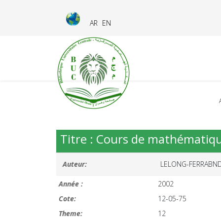
AR
EN
Titre : Cours de mathématiqu
Auteur:
LELONG-FERRABND,
Année :
2002
Cote:
12-05-75
Theme:
12