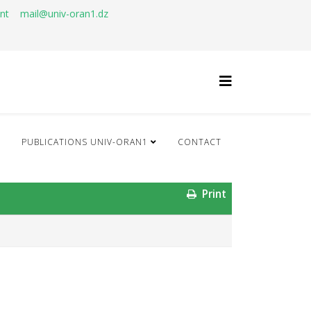
ant
mail@univ-oran1.dz
Q
PUBLICATIONS UNIV-ORAN1
CONTACT
Print