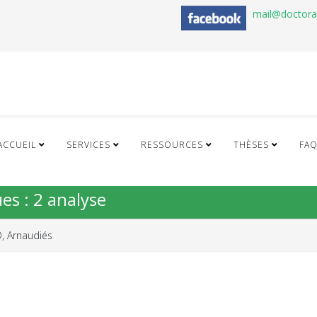
mail@doctor
ACCUEIL
SERVICES
RESSOURCES
THÈSES
FA
es : 2 analyse
 Arnaudiés