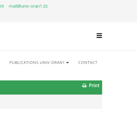
ant
mail@univ-oran1.dz
Q
PUBLICATIONS UNIV-ORAN1
CONTACT
Print