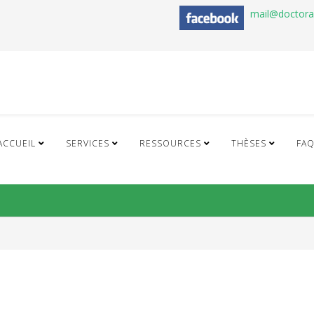
mail@doctor
ACCUEIL
SERVICES
RESSOURCES
THÈSES
FA