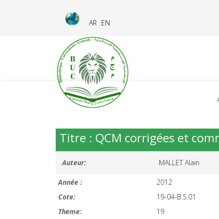
AR
EN
Titre : QCM corrigées et com
Auteur:
MALLET Alain
Année :
2012
Cote:
19-04-B.S.01
Theme:
19