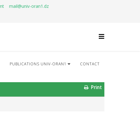
ant
mail@univ-oran1.dz
Q
PUBLICATIONS UNIV-ORAN1
CONTACT
Print