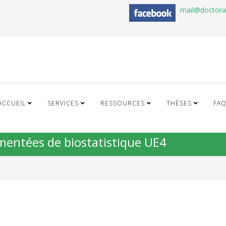
mail@doctor
ACCUEIL
SERVICES
RESSOURCES
THÈSES
FA
mentées de biostatistique UE4