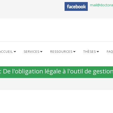
mail@doctor
ACCUEIL
SERVICES
RESSOURCES
THÈSES
FA
 De l'obligation légale à l'outil de gestio