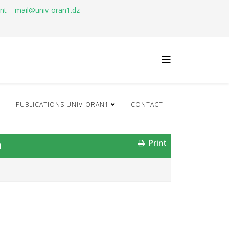
ant
mail@univ-oran1.dz
Q
PUBLICATIONS UNIV-ORAN1
CONTACT
n
Print