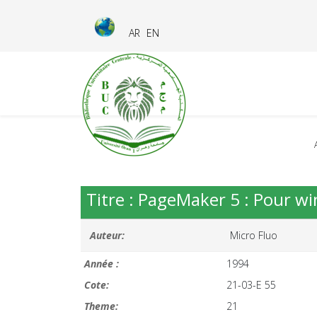
AR
EN
Titre : PageMaker 5 : Pour w
Auteur:
Micro Fluo
Année :
1994
Cote:
21-03-E 55
Theme:
21