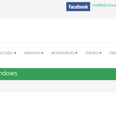
mail@doctor
ACCUEIL
SERVICES
RESSOURCES
THÈSES
FA
indows