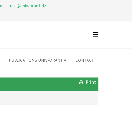
ant
mail@univ-oran1.dz
Q
PUBLICATIONS UNIV-ORAN1
CONTACT
Print