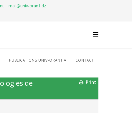
ant
mail@univ-oran1.dz
Q
PUBLICATIONS UNIV-ORAN1
CONTACT
nologies de
Print