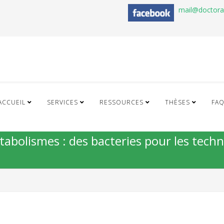
mail@doctor
ACCUEIL
SERVICES
RESSOURCES
THÈSES
FA
tabolismes : des bacteries pour les tech