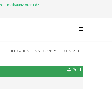
ant
mail@univ-oran1.dz
Q
PUBLICATIONS UNIV-ORAN1
CONTACT
Print