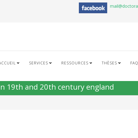
mail@doctor
ACCUEIL
SERVICES
RESSOURCES
THÈSES
FA
: in 19th and 20th century england