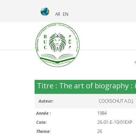
AR
EN
Titre : The art of biography 
Auteur:
COCKSCHUT A.O.J.
Année :
1984
Cote:
26-01-E-10/01EXP
Theme:
26