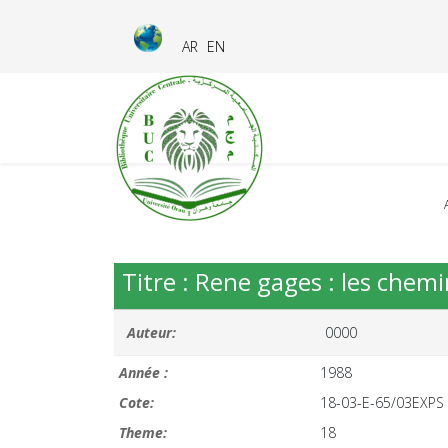
AR
EN
Titre : Rene gages : les chem
Auteur:
0000
Année :
1988
Cote:
18-03-E-65/03EXPS
Theme:
18