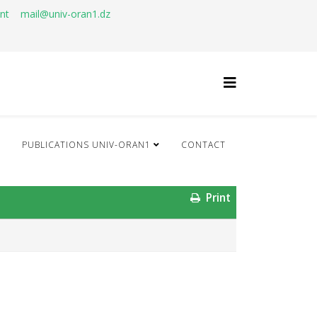
ant
mail@univ-oran1.dz
Q
PUBLICATIONS UNIV-ORAN1
CONTACT
Print