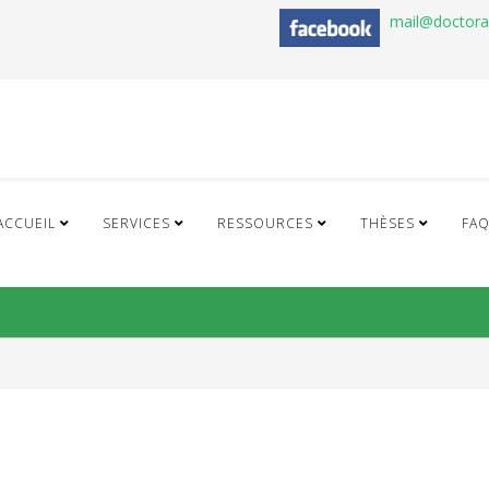
mail@doctor
ACCUEIL
SERVICES
RESSOURCES
THÈSES
FA