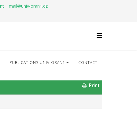
ant
mail@univ-oran1.dz
Q
PUBLICATIONS UNIV-ORAN1
CONTACT
Print