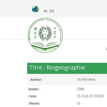
AR
EN
Titre : Biogeographie
Auteur:
ELHAI Henri.
Année :
1968
Cote:
16-10-E-01/01EXP
Theme:
16