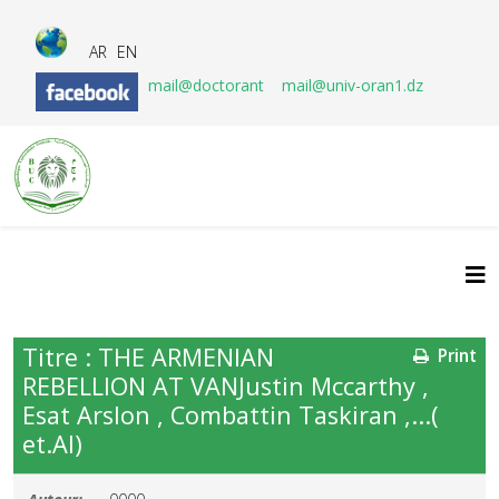
AR
EN
mail@doctorant
mail@univ-oran1.dz
Titre : THE ARMENIAN
Print
REBELLION AT VANJustin Mccarthy ,
Esat Arslon , Combattin Taskiran ,...(
et.Al)