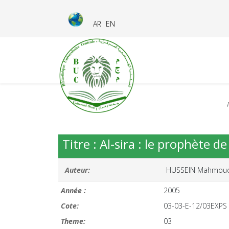
AR
EN
Titre : Al-sira : le prophète 
Auteur:
HUSSEIN Mahmou
Année :
2005
Cote:
03-03-E-12/03EXPS
Theme:
03