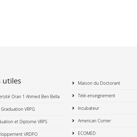
s utiles
Maison du Doctorant
Télé-enseignement
ersité Oran 1 Ahmed Ben Bella
Incubateur
 Graduation VRPG
American Corner
uation et Diplome VRPS
ECOMED
loppement VRDPO