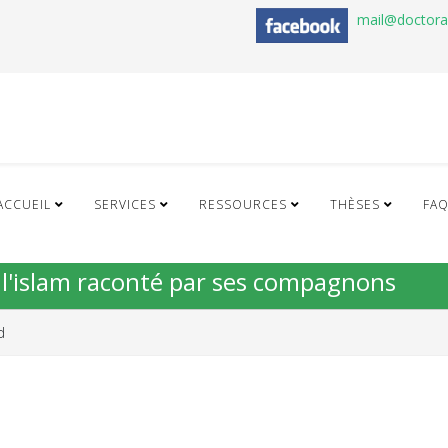
mail@doctor
ACCUEIL
SERVICES
RESSOURCES
THÈSES
FA
de l'islam raconté par ses compagnons
d