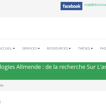
mail@doctor
ACCUEIL
SERVICES
RESSOURCES
THÈSES
FA
ogies Allmende : de la recherche Sur L'an
nn
S