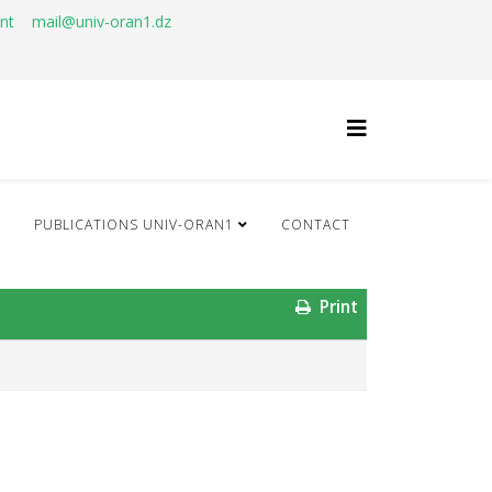
ant
mail@univ-oran1.dz
Q
PUBLICATIONS UNIV-ORAN1
CONTACT
Print