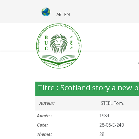
AR
EN
Titre : Scotland story a new 
Auteur:
STEEL Tom.
Année :
1984
Cote:
28-06-E-240
Theme:
28