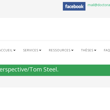
mail@doctor
ACCUEIL
SERVICES
RESSOURCES
THÈSES
FA
perspective/Tom Steel.