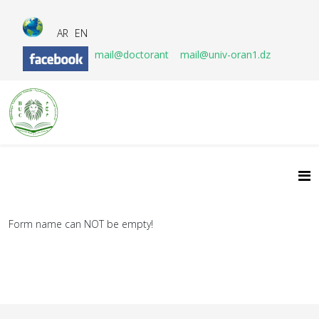
AR
EN
mail@doctorant
mail@univ-oran1.dz
Form name can NOT be empty!