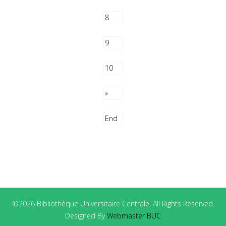
8
9
10
»
End
©2026 Bibliothèque Universitaire Centrale. All Rights Reserved.
Designed By
Webmaster BUC