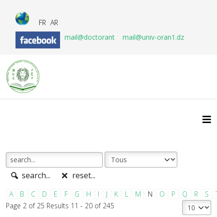
FR
AR
mail@doctorant
mail@univ-oran1.dz
search...
reset...
A
B
C
D
E
F
G
H
I
J
K
L
M
N
O
P
Q
R
S
Page 2 of 25 Results 11 - 20 of 245