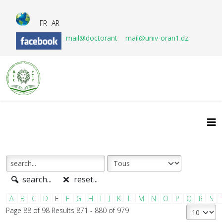
FR
AR
mail@doctorant
mail@univ-oran1.dz
search...
reset...
A
B
C
D
E
F
G
H
I
J
K
L
M
N
O
P
Q
R
S
Page 88 of 98 Results 871 - 880 of 979