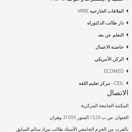
العلاقات الخارجية VRRE
دار طالب الدكتوراه
التعلم عن بعد
حاضنة الاعمال
الركن الأمريكي
ECOMED
CEIL - مركز تعليم اللغة
الاتصال
المكتبة الجامعة المركزية
العنوان: ص ب 1524 المنور 31000 وهران
بالقرب من الحرم الجامعي الأستاذ طالب مراد سالم السابق