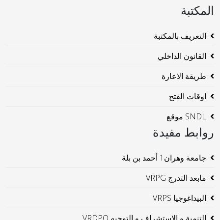
المكتبة
التعريف بالمكتبة
القانون الداخلي
طريقة الاعارة
اوقات الفتح
SNDL موقع
روابط مفيدة
جامعة وهران1 أحمد بن بلة
مابعد التدرج VRPG
البيداغوجيا VRPS
التنمية و الإستشراف و التوجيه VRDPO