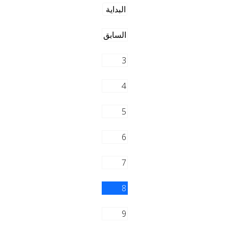
البداية
السابق
3
4
5
6
7
8
9