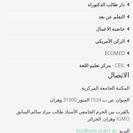
دار طالب الدكتوراه
التعلم عن بعد
حاضنة الاعمال
الركن الأمريكي
ECOMED
CEIL - مركز تعليم اللغة
الاتصال
المكتبة الجامعة المركزية
العنوان: ص ب 1524 المنور 31000 وهران
بالقرب من الحرم الجامعي الأستاذ طالب مراد سالم السابق
IGMO وهران. الجزائر
البريد:
buc@univ-oran1.dz