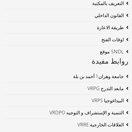
التعريف بالمكتبة
القانون الداخلي
طريقة الاعارة
اوقات الفتح
SNDL موقع
روابط مفيدة
جامعة وهران1 أحمد بن بلة
مابعد التدرج VRPG
البيداغوجيا VRPS
التنمية و الإستشراف و التوجيه VRDPO
العلاقات الخارجية VRRE