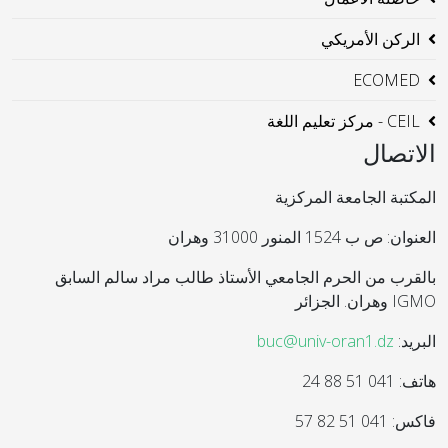
الركن الأمريكي
ECOMED
CEIL - مركز تعليم اللغة
الاتصال
المكتبة الجامعة المركزية
العنوان: ص ب 1524 المنور 31000 وهران
بالقرب من الحرم الجامعي الأستاذ طالب مراد سالم السابق
IGMO وهران. الجزائر
البريد:
buc@univ-oran1.dz
هاتف: 041 51 88 24
فاكس: 041 51 82 57