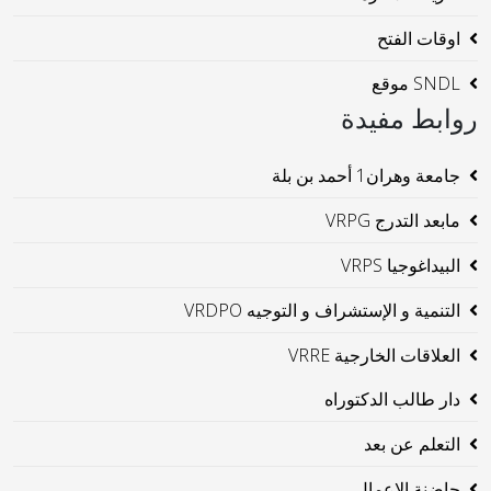
اوقات الفتح
SNDL موقع
روابط مفيدة
جامعة وهران1 أحمد بن بلة
مابعد التدرج VRPG
البيداغوجيا VRPS
التنمية و الإستشراف و التوجيه VRDPO
العلاقات الخارجية VRRE
دار طالب الدكتوراه
التعلم عن بعد
حاضنة الاعمال