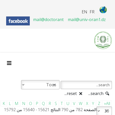
EN
FR
mail@doctorant
mail@univ-oran1.dz
reset...
search...
K
L
M
N
O
P
Q
R
S
T
U
V
W
X
Y
Z
»All
الصفحة 782 من 790 النتائج 15621 - 15640 من 15792