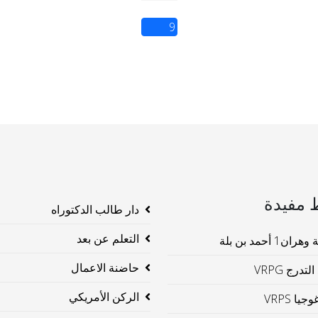
9
 مفيدة
دار طالب الدكتوراه
التعلم عن بعد
ن1 أحمد بن بلة
حاضنة الاعمال
لتدرج VRPG
الركن الأمريكي
جيا VRPS