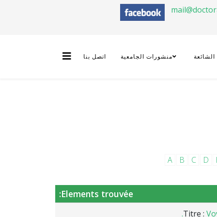
mail@docto
 الشائعة
منشورات الجامعية
اتصل بنا
A
B
C
D
Elements trouvée:
Titre :
Voy