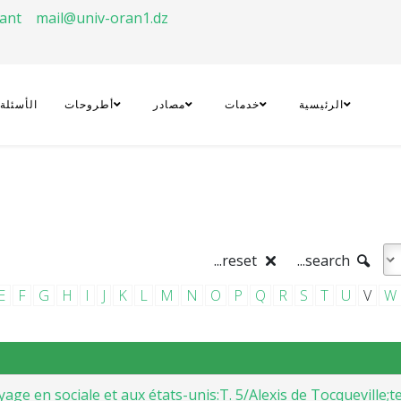
rant
mail@univ-oran1.dz
الرئيسية
خدمات
مصادر
أطروحات
الأسئلة
reset...
search...
E
F
G
H
I
J
K
L
M
N
O
P
Q
R
S
T
U
V
W
age en sociale et aux états-unis:T. 5/Alexis de Tocqueville;te