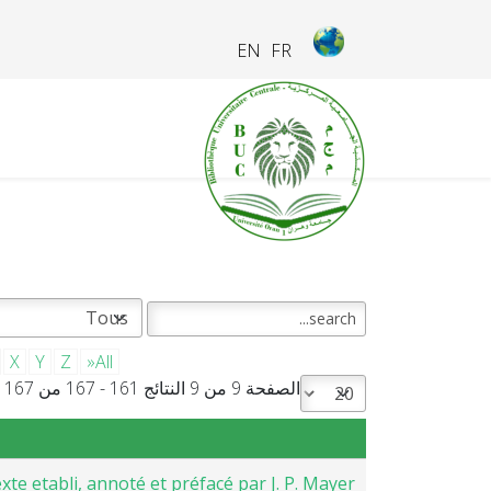
EN
FR
X
Y
Z
»All
الصفحة 9 من 9 النتائج 161 - 167 من 167
xte etabli, annoté et préfacé par J. P. Mayer.