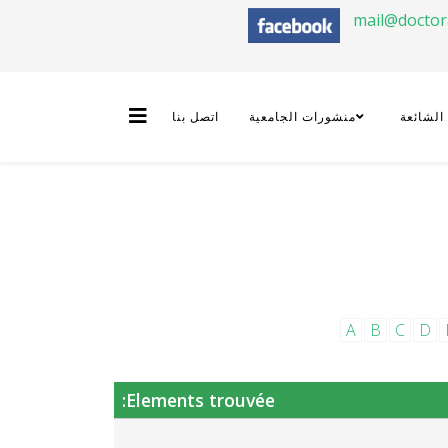
mail@docto
 الشائعة
منشورات الجامعية
اتصل بنا
A
B
C
D
Elements trouvée: