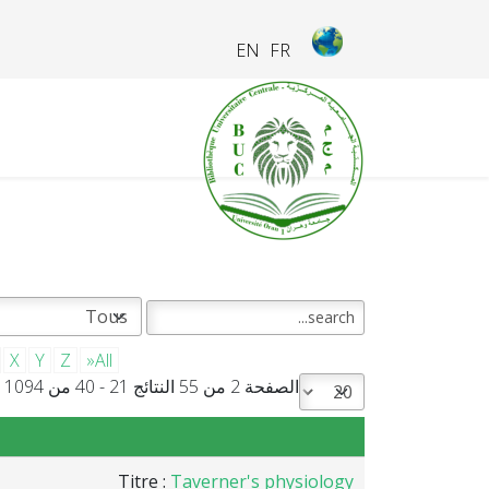
EN
FR
X
Y
Z
»All
الصفحة 2 من 55 النتائج 21 - 40 من 1094
Titre :
Taverner's physiology