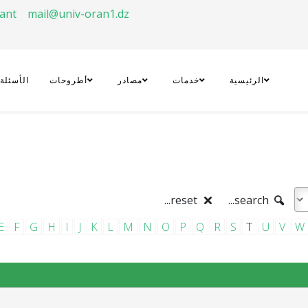
rant
mail@univ-oran1.dz
الرئيسية
خدمات
مصادر
أطروحات
الأسئلة
reset...
search...
E
F
G
H
I
J
K
L
M
N
O
P
Q
R
S
T
U
V
W