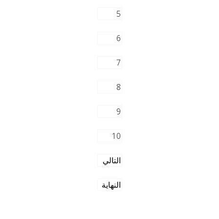
5
6
7
8
9
10
التالي
النهاية