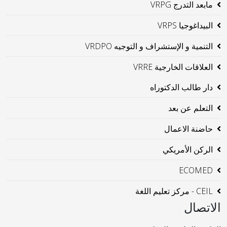
مابعد التدرج VRPG
البيداغوجيا VRPS
التنمية و الإستشراف و التوجيه VRDPO
العلاقات الخارجية VRRE
دار طالب الدكتوراه
التعلم عن بعد
حاضنة الاعمال
الركن الأمريكي
ECOMED
CEIL - مركز تعليم اللغة
الاتصال