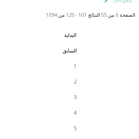
Lire plus...
الصفحة 6 من 55 النتائج 101 - 120 من 1094
البداية
السابق
1
2
3
4
5