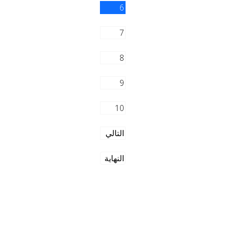
6
7
8
9
10
التالي
النهاية