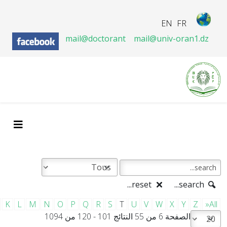
EN
FR
mail@doctorant
mail@univ-oran1.dz
reset...
search...
K
L
M
N
O
P
Q
R
S
T
U
V
W
X
Y
Z
»All
الصفحة 6 من 55 النتائج 101 - 120 من 1094