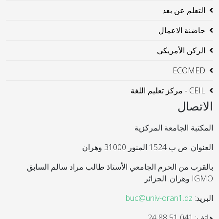
التعلم عن بعد
حاضنة الاعمال
الركن الأمريكي
ECOMED
CEIL - مركز تعليم اللغة
الاتصال
المكتبة الجامعة المركزية
العنوان: ص ب 1524 المنور 31000 وهران
بالقرب من الحرم الجامعي الأستاذ طالب مراد سالم السابق
IGMO وهران. الجزائر
البريد:
buc@univ-oran1.dz
هاتف: 041 51 88 24