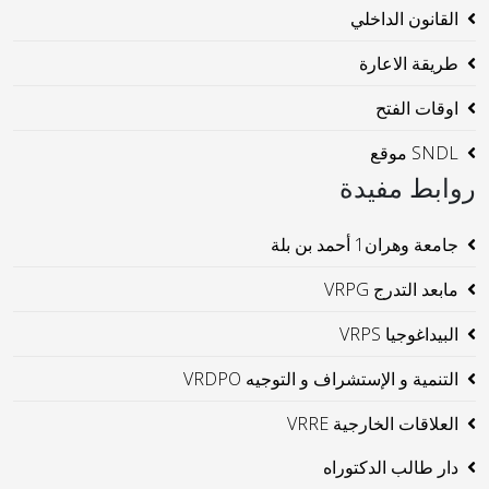
القانون الداخلي
طريقة الاعارة
اوقات الفتح
SNDL موقع
روابط مفيدة
جامعة وهران1 أحمد بن بلة
مابعد التدرج VRPG
البيداغوجيا VRPS
التنمية و الإستشراف و التوجيه VRDPO
العلاقات الخارجية VRRE
دار طالب الدكتوراه