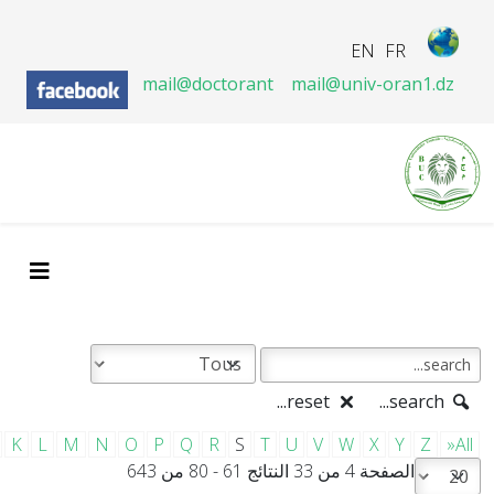
EN
FR
mail@doctorant
mail@univ-oran1.dz
reset...
search...
K
L
M
N
O
P
Q
R
S
T
U
V
W
X
Y
Z
»All
الصفحة 4 من 33 النتائج 61 - 80 من 643