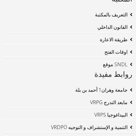
التعريف بالمكتبة
القانون الداخلي
طريقة الاعارة
اوقات الفتح
SNDL موقع
روابط مفيدة
جامعة وهران1 أحمد بن بلة
مابعد التدرج VRPG
البيداغوجيا VRPS
التنمية و الإستشراف و التوجيه VRDPO