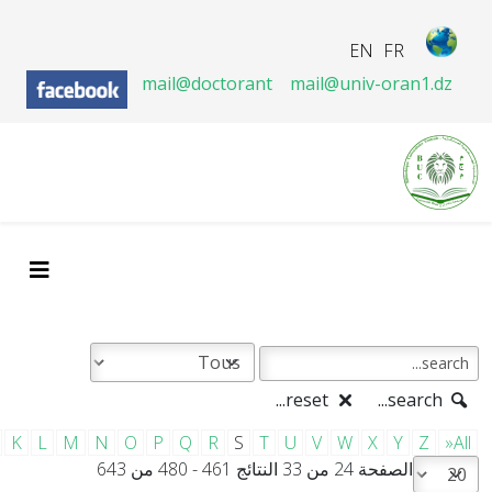
EN
FR
mail@doctorant
mail@univ-oran1.dz
reset...
search...
K
L
M
N
O
P
Q
R
S
T
U
V
W
X
Y
Z
»All
الصفحة 24 من 33 النتائج 461 - 480 من 643