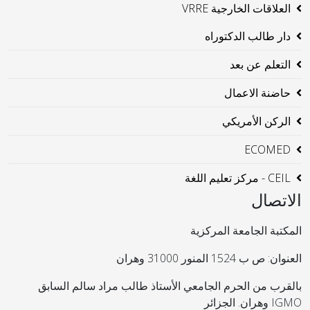
العلاقات الخارجية VRRE
دار طالب الدكتوراه
التعلم عن بعد
حاضنة الاعمال
الركن الأمريكي
ECOMED
CEIL - مركز تعليم اللغة
الاتصال
المكتبة الجامعة المركزية
العنوان: ص ب 1524 المنور 31000 وهران
بالقرب من الحرم الجامعي الأستاذ طالب مراد سالم السابق
IGMO وهران. الجزائر