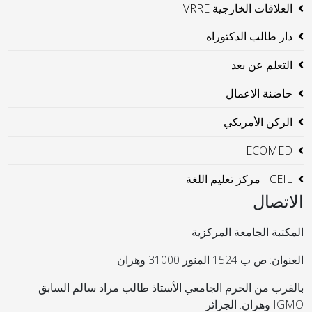
العلاقات الخارجية VRRE
دار طالب الدكتوراه
التعلم عن بعد
حاضنة الاعمال
الركن الأمريكي
ECOMED
CEIL - مركز تعليم اللغة
الاتصال
المكتبة الجامعة المركزية
العنوان: ص ب 1524 المنور 31000 وهران
بالقرب من الحرم الجامعي الأستاذ طالب مراد سالم السابق
IGMO وهران. الجزائر