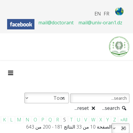
EN
FR
mail@doctorant
mail@univ-oran1.dz
reset...
search...
K
L
M
N
O
P
Q
R
S
T
U
V
W
X
Y
Z
»All
الصفحة 10 من 33 النتائج 181 - 200 من 643