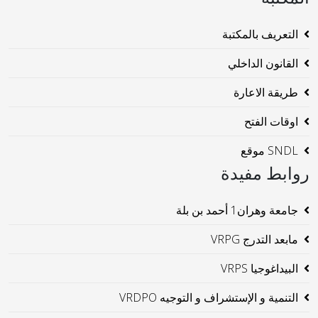
التعريف بالمكتبة
القانون الداخلي
طريقة الاعارة
اوقات الفتح
SNDL موقع
روابط مفيدة
جامعة وهران1 أحمد بن بلة
مابعد التدرج VRPG
البيداغوجيا VRPS
التنمية و الإستشراف و التوجيه VRDPO