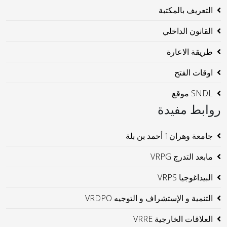
التعريف بالمكتبة
القانون الداخلي
طريقة الاعارة
اوقات الفتح
SNDL موقع
روابط مفيدة
جامعة وهران1 أحمد بن بلة
مابعد التدرج VRPG
البيداغوجيا VRPS
التنمية و الإستشراف و التوجيه VRDPO
العلاقات الخارجية VRRE