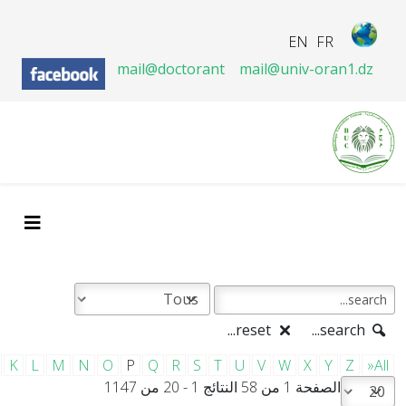
EN
FR
mail@doctorant
mail@univ-oran1.dz
reset...
search...
K
L
M
N
O
P
Q
R
S
T
U
V
W
X
Y
Z
»All
الصفحة 1 من 58 النتائج 1 - 20 من 1147