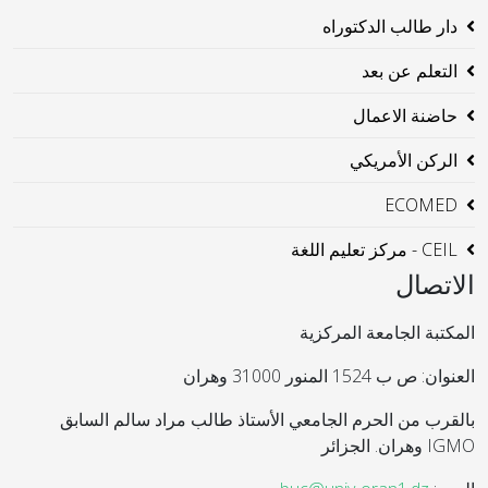
دار طالب الدكتوراه
التعلم عن بعد
حاضنة الاعمال
الركن الأمريكي
ECOMED
CEIL - مركز تعليم اللغة
الاتصال
المكتبة الجامعة المركزية
العنوان: ص ب 1524 المنور 31000 وهران
بالقرب من الحرم الجامعي الأستاذ طالب مراد سالم السابق
IGMO وهران. الجزائر