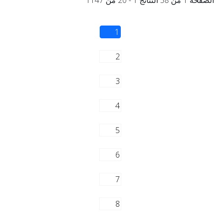
الصفحة 1 من 58 النتائج 1 - 20 من 1147
1
2
3
4
5
6
7
8