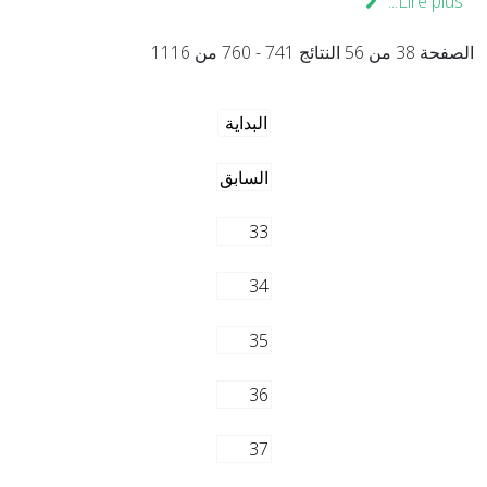
Lire plus...
الصفحة 38 من 56 النتائج 741 - 760 من 1116
البداية
السابق
33
34
35
36
37