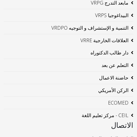
مابعد التدرج VRPG
البيداغوجيا VRPS
التنمية و الإستشراف و التوجيه VRDPO
العلاقات الخارجية VRRE
دار طالب الدكتوراه
التعلم عن بعد
حاضنة الاعمال
الركن الأمريكي
ECOMED
CEIL - مركز تعليم اللغة
الاتصال