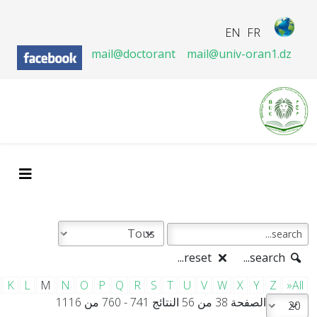
EN
FR
mail@doctorant
mail@univ-oran1.dz
reset...
search...
K
L
M
N
O
P
Q
R
S
T
U
V
W
X
Y
Z
»All
الصفحة 38 من 56 النتائج 741 - 760 من 1116