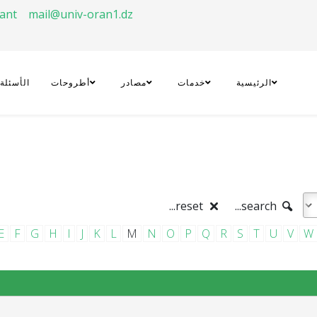
rant
mail@univ-oran1.dz
الرئيسية
خدمات
مصادر
أطروحات
الأسئلة
reset...
search...
E
F
G
H
I
J
K
L
M
N
O
P
Q
R
S
T
U
V
W