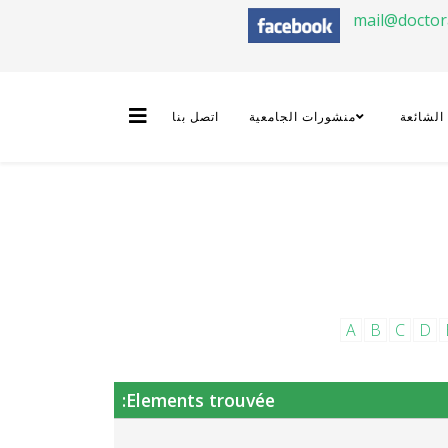
mail@docto
 الشائعة
منشورات الجامعية
اتصل بنا
A
B
C
D
Elements trouvée: