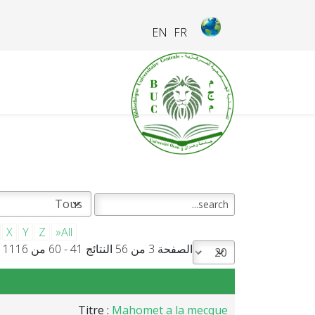
EN
FR
X
Y
Z
»All
الصفحة 3 من 56 النتائج 41 - 60 من 1116
Titre :
Mahomet a la mecque