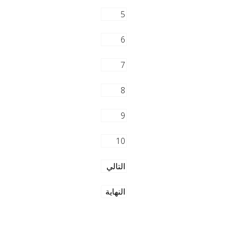
5
6
7
8
9
10
التالي
النهاية