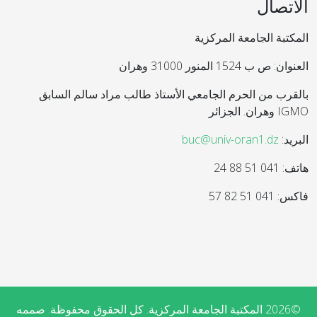
الاتصال
المكتبة الجامعة المركزية
العنوان: ص ب 1524 المنور 31000 وهران
بالقرب من الحرم الجامعي الأستاذ طالب مراد سالم السابق
IGMO وهران. الجزائر
البريد:
buc@univ-oran1.dz
هاتف: 041 51 88 24
فاكس: 041 51 82 57
©2026 المكتبة الجامعة المركزية. كل الحقوق محفوظة. صممه