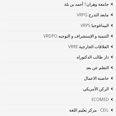
جامعة وهران1 أحمد بن بلة
مابعد التدرج VRPG
البيداغوجيا VRPS
التنمية و الإستشراف و التوجيه VRDPO
العلاقات الخارجية VRRE
دار طالب الدكتوراه
التعلم عن بعد
حاضنة الاعمال
الركن الأمريكي
ECOMED
CEIL - مركز تعليم اللغة