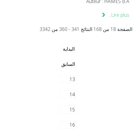
Auteur : HAMES B.A
Lire plus...
الصفحة 18 من 168 النتائج 341 - 360 من 3342
البداية
السابق
13
14
15
16