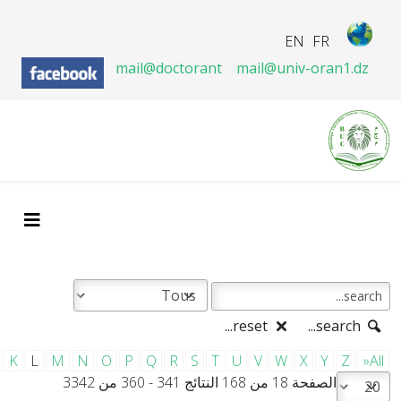
EN
FR
mail@doctorant
mail@univ-oran1.dz
reset...
search...
K
L
M
N
O
P
Q
R
S
T
U
V
W
X
Y
Z
»All
الصفحة 18 من 168 النتائج 341 - 360 من 3342