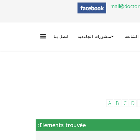
mail@docto
 الشائعة
منشورات الجامعية
اتصل بنا
A
B
C
D
Elements trouvée: