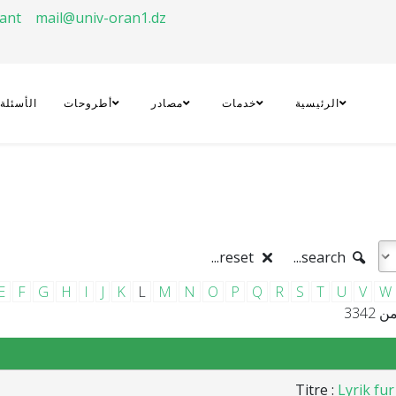
rant
mail@univ-oran1.dz
الرئيسية
خدمات
مصادر
أطروحات
الأسئلة
reset...
search...
E
F
G
H
I
J
K
L
M
N
O
P
Q
R
S
T
U
V
W
Titre :
Lyrik fur