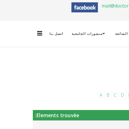
mail@docto
 الشائعة
منشورات الجامعية
اتصل بنا
A
B
C
D
Elements trouvée: