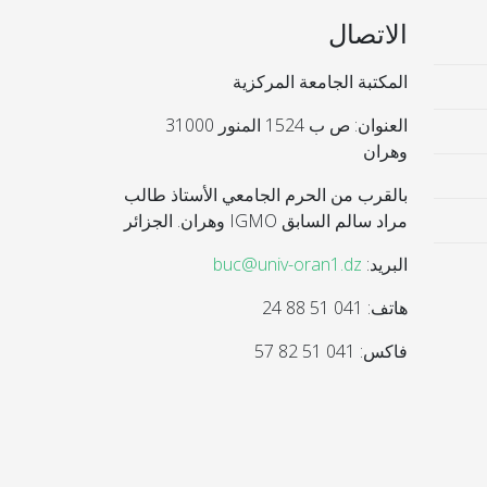
الاتصال
المكتبة الجامعة المركزية
العنوان: ص ب 1524 المنور 31000
وهران
بالقرب من الحرم الجامعي الأستاذ طالب
مراد سالم السابق IGMO وهران. الجزائر
البريد:
buc@univ-oran1.dz
هاتف: 041 51 88 24
فاكس: 041 51 82 57