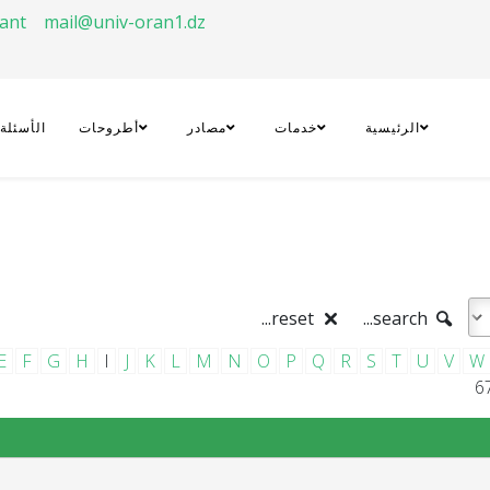
rant
mail@univ-oran1.dz
الرئيسية
خدمات
مصادر
أطروحات
الأسئلة
reset...
search...
E
F
G
H
I
J
K
L
M
N
O
P
Q
R
S
T
U
V
W