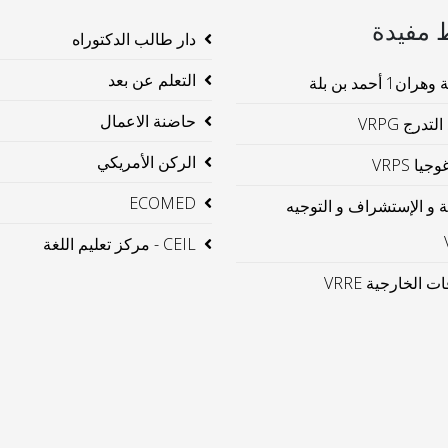
 مفيدة
دار طالب الدكتوراه
التعلم عن بعد
ن1 أحمد بن بلة
حاضنة الاعمال
لتدرج VRPG
الركن الأمريكي
جيا VRPS
ECOMED
ية و الإستشراف و التوجيه
CEIL - مركز تعليم اللغة
ت الخارجية VRRE