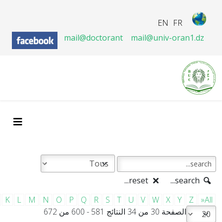
EN
FR
mail@doctorant
mail@univ-oran1.dz
reset...
search...
K
L
M
N
O
P
Q
R
S
T
U
V
W
X
Y
Z
»All
الصفحة 30 من 34 النتائج 581 - 600 من 672