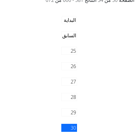
الصفحة 30 من 34 النتائج 581 - 600 من 672
البداية
السابق
25
26
27
28
29
30