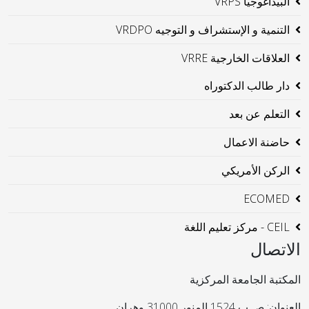
البيداغوجيا VRPS
التنمية و الإستشراف و التوجيه VRDPO
العلاقات الخارجية VRRE
دار طالب الدكتوراه
التعلم عن بعد
حاضنة الاعمال
الركن الأمريكي
ECOMED
CEIL - مركز تعليم اللغة
الاتصال
المكتبة الجامعة المركزية
العنوان: ص ب 1524 المنور 31000 وهران