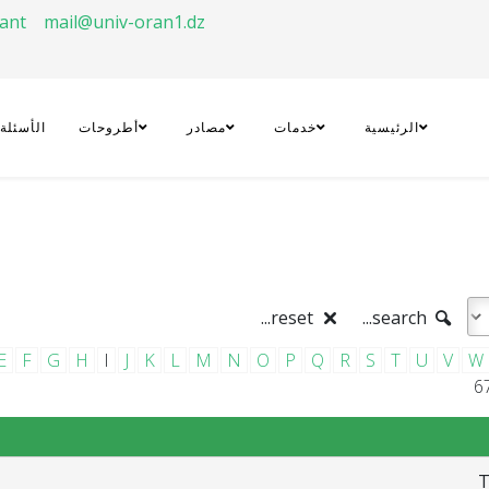
rant
mail@univ-oran1.dz
الرئيسية
خدمات
مصادر
أطروحات
الأسئلة
reset...
search...
E
F
G
H
I
J
K
L
M
N
O
P
Q
R
S
T
U
V
W
T