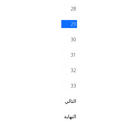
28
29
30
31
32
33
التالي
النهاية