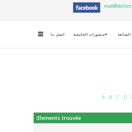
mail@docto
 الشائعة
منشورات الجامعية
اتصل بنا
A
B
C
D
Elements trouvée: