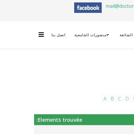
mail@docto
 الشائعة
منشورات الجامعية
اتصل بنا
A
B
C
D
Elements trouvée: