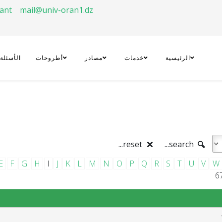
rant
mail@univ-oran1.dz
الرئيسية
خدمات
مصادر
أطروحات
الأسئلة
reset...
search...
E
F
G
H
I
J
K
L
M
N
O
P
Q
R
S
T
U
V
W