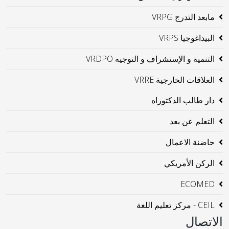
مابعد التدرج VRPG
البيداغوجيا VRPS
التنمية و الإستشراف و التوجيه VRDPO
العلاقات الخارجية VRRE
دار طالب الدكتوراه
التعلم عن بعد
حاضنة الاعمال
الركن الأمريكي
ECOMED
CEIL - مركز تعليم اللغة
الاتصال