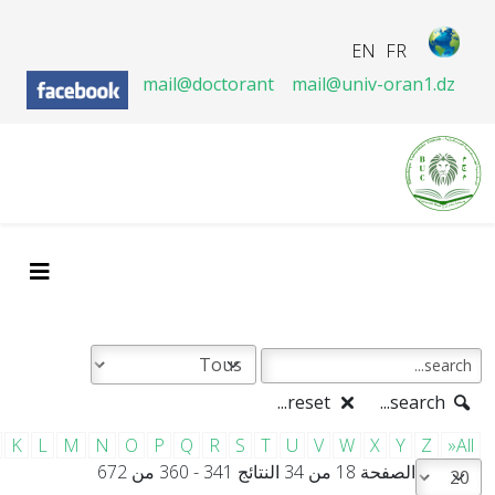
EN
FR
mail@doctorant
mail@univ-oran1.dz
reset...
search...
K
L
M
N
O
P
Q
R
S
T
U
V
W
X
Y
Z
»All
الصفحة 18 من 34 النتائج 341 - 360 من 672