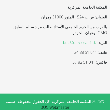
المكتبة الجامعة المركزية
العنوان: ص ب 1524 المنور 31000 وهران
بالقرب من الحرم الجامعي الأستاذ طالب مراد سالم السابق
IGMO وهران. الجزائر
البريد:
buc@univ-oran1.dz
هاتف: 041 51 88 24
فاكس: 041 51 82 57
©2026 المكتبة الجامعة المركزية. كل الحقوق محفوظة. صممه
BUC Webmaster