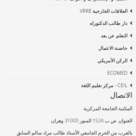
العلاقات الخارجية VRRE
دار طالب الدكتوراه
التعلم عن بعد
حاضنة الاعمال
الركن الأمريكي
ECOMED
CEIL - مركز تعليم اللغة
الاتصال
المكتبة الجامعة المركزية
العنوان: ص ب 1524 المنور 31000 وهران
بالقرب من الحرم الجامعي الأستاذ طالب مراد سالم السابق