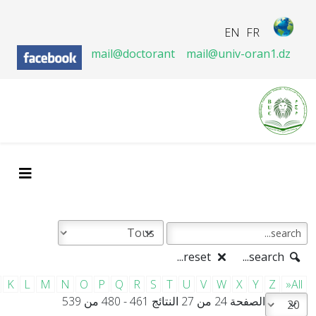
EN
FR
mail@doctorant
mail@univ-oran1.dz
reset...
search...
K
L
M
N
O
P
Q
R
S
T
U
V
W
X
Y
Z
»All
الصفحة 24 من 27 النتائج 461 - 480 من 539