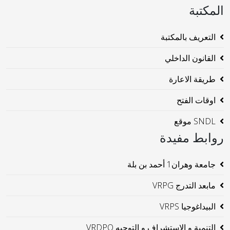
المكتبة
التعريف بالمكتبة
القانون الداخلي
طريقة الاعارة
اوقات الفتح
SNDL موقع
روابط مفيدة
جامعة وهران1 أحمد بن بلة
مابعد التدرج VRPG
البيداغوجيا VRPS
التنمية و الإستشراف و التوجيه VRDPO