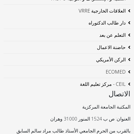
العلاقات الخارجية VRRE
دار طالب الدكتوراه
التعلم عن بعد
حاضنة الاعمال
الركن الأمريكي
ECOMED
CEIL - مركز تعليم اللغة
الاتصال
المكتبة الجامعة المركزية
العنوان: ص ب 1524 المنور 31000 وهران
بالقرب من الحرم الجامعي الأستاذ طالب مراد سالم السابق