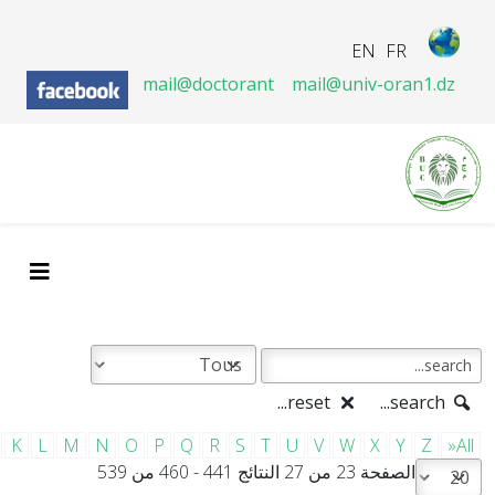
EN
FR
mail@doctorant
mail@univ-oran1.dz
reset...
search...
K
L
M
N
O
P
Q
R
S
T
U
V
W
X
Y
Z
»All
الصفحة 23 من 27 النتائج 441 - 460 من 539