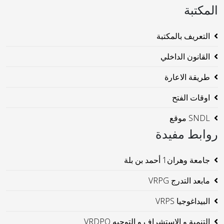
المكتبة
التعريف بالمكتبة
القانون الداخلي
طريقة الاعارة
اوقات الفتح
SNDL موقع
روابط مفيدة
جامعة وهران1 أحمد بن بلة
مابعد التدرج VRPG
البيداغوجيا VRPS
التنمية و الإستشراف و التوجيه VRDPO