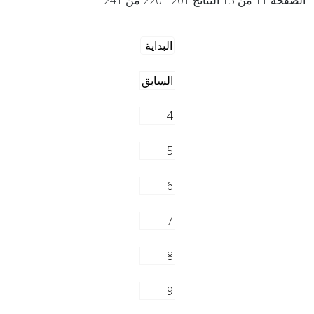
الصفحة 11 من 13 النتائج 201 - 220 من 241
البداية
السابق
4
5
6
7
8
9