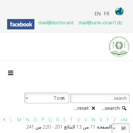
EN
FR
mail@doctorant
mail@univ-oran1.dz
reset...
search...
K
L
M
N
O
P
Q
R
S
T
U
V
W
X
Y
Z
»All
الصفحة 11 من 13 النتائج 201 - 220 من 241