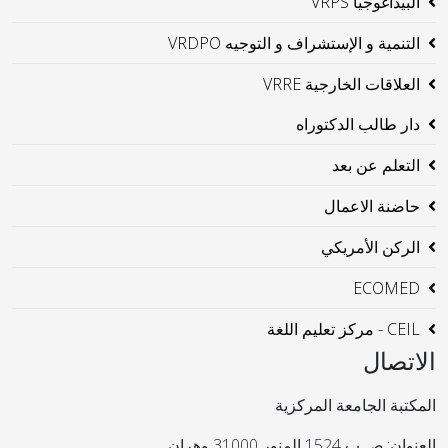
البيداغوجيا VRPS
التنمية و الإستشراف و التوجيه VRDPO
العلاقات الخارجية VRRE
دار طالب الدكتوراه
التعلم عن بعد
حاضنة الاعمال
الركن الأمريكي
ECOMED
CEIL - مركز تعليم اللغة
الاتصال
المكتبة الجامعة المركزية
العنوان: ص ب 1524 المنور 31000 وهران