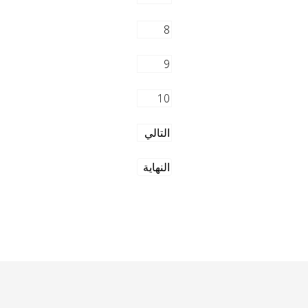
8
9
10
التالي
النهاية