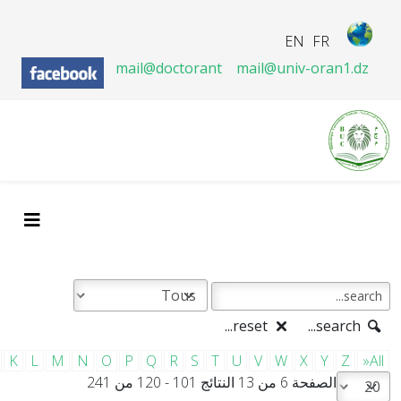
EN
FR
mail@doctorant
mail@univ-oran1.dz
reset...
search...
K
L
M
N
O
P
Q
R
S
T
U
V
W
X
Y
Z
»All
الصفحة 6 من 13 النتائج 101 - 120 من 241