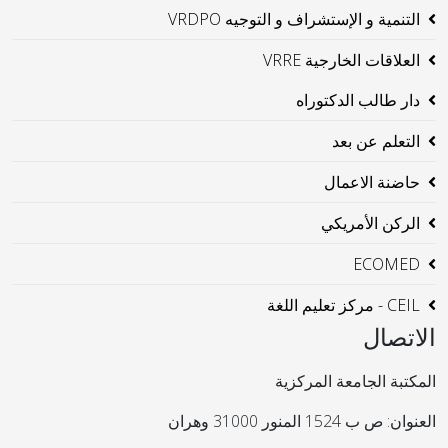
التنمية و الإستشراف و التوجيه VRDPO
العلاقات الخارجية VRRE
دار طالب الدكتوراه
التعلم عن بعد
حاضنة الاعمال
الركن الأمريكي
ECOMED
CEIL - مركز تعليم اللغة
الاتصال
المكتبة الجامعة المركزية
العنوان: ص ب 1524 المنور 31000 وهران