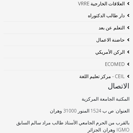
العلاقات الخارجية VRRE
دار طالب الدكتوراه
التعلم عن بعد
حاضنة الاعمال
الركن الأمريكي
ECOMED
CEIL - مركز تعليم اللغة
الاتصال
المكتبة الجامعة المركزية
العنوان: ص ب 1524 المنور 31000 وهران
بالقرب من الحرم الجامعي الأستاذ طالب مراد سالم السابق
IGMO وهران. الجزائر