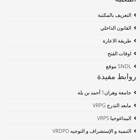
التعريف بالمكتبة
القانون الداخلي
طريقة الاعارة
اوقات الفتح
SNDL موقع
روابط مفيدة
جامعة وهران1 أحمد بن بلة
مابعد التدرج VRPG
البيداغوجيا VRPS
التنمية و الإستشراف و التوجيه VRDPO