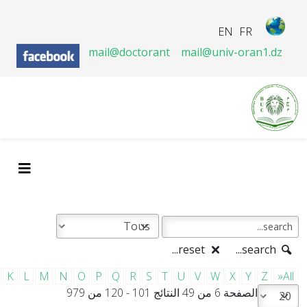
EN
FR
mail@doctorant
mail@univ-oran1.dz
reset...
search...
K
L
M
N
O
P
Q
R
S
T
U
V
W
X
Y
Z
»All
الصفحة 6 من 49 النتائج 101 - 120 من 979